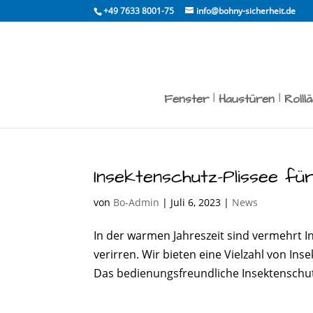
Skip
+49 7633 8001-75
info@bohny-sicherheit.de
to
content
Fenster
Haustüren
Rolll
Insektenschutz-Plissee fü
von
Bo-Admin
|
Juli 6, 2023
|
News
In der warmen Jahreszeit sind vermehrt I
verirren. Wir bieten eine Vielzahl von I
Das bedienungsfreundliche Insektenschutz-