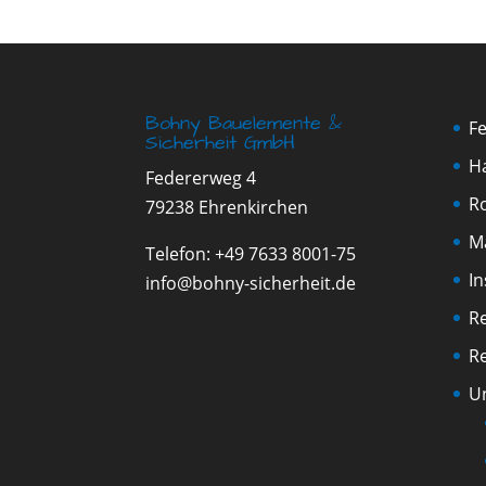
Bohny Bauelemente &
F
Sicherheit GmbH
H
Federerweg 4
Ro
79238 Ehrenkirchen
M
Telefon:
+49 7633 8001-75
I
info@bohny-sicherheit.de
R
R
U