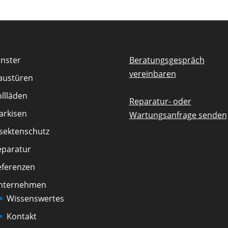
enster
Beratungsgespräch
vereinbaren
austüren
llläden
Reparatur- oder
arkisen
Wartungsanfrage senden
nsektenschutz
eparatur
eferenzen
nternehmen
Wissenswertes
Kontakt