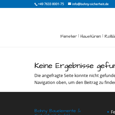
Skip
+49 7633 8001-75
info@bohny-sicherheit.de
to
content
Fenster
Haustüren
Rolll
Keine Ergebnisse gefu
Die angefragte Seite konnte nicht gefund
Navigation oben, um den Beitrag zu finde
Bohny Bauelemente &
F