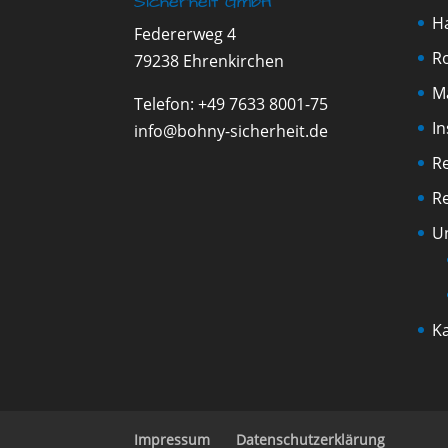
Sicherheit GmbH
H
Federerweg 4
Ro
79238 Ehrenkirchen
M
Telefon:
+49 7633 8001-75
I
info@bohny-sicherheit.de
R
R
U
Ka
Impressum
Datenschutzerklärung