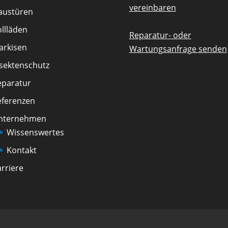
vereinbaren
austüren
llläden
Reparatur- oder
arkisen
Wartungsanfrage senden
nsektenschutz
eparatur
eferenzen
nternehmen
Wissenswertes
Kontakt
rriere