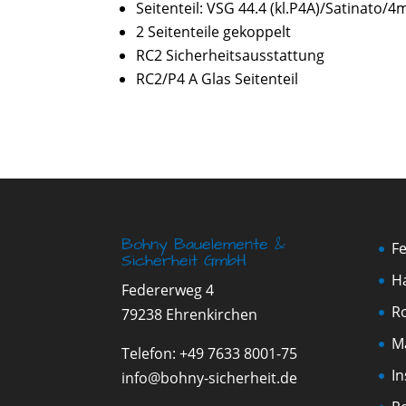
Seitenteil: VSG 44.4 (kl.P4A)/Satinato/
2 Seitenteile gekoppelt
RC2 Sicherheitsausstattung
RC2/P4 A Glas Seitenteil
Bohny Bauelemente &
F
Sicherheit GmbH
H
Federerweg 4
Ro
79238 Ehrenkirchen
M
Telefon:
+49 7633 8001-75
I
info@bohny-sicherheit.de