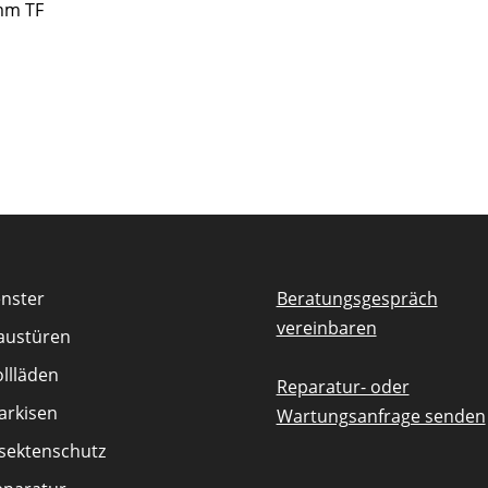
4mm TF
enster
Beratungsgespräch
vereinbaren
austüren
llläden
Reparatur- oder
arkisen
Wartungsanfrage senden
nsektenschutz