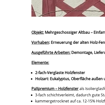
Objekt:
Mehrgeschossiger Altbau – Einfam
Vorhaben
: Erneuerung der alten Holz-Fen
Ausgeführte Arbeiten:
Demontage, Liefer
Elemente:
2-fach-Verglaste Holzfenster
Holzart: Eukalyptus, Oberfläche außen un
PaXpremium – Holzfenster
als Isoliergla
3-fach schichtverleimt, dadurch gute Sta
kammergetrocknet auf ca. 12-15% Holz