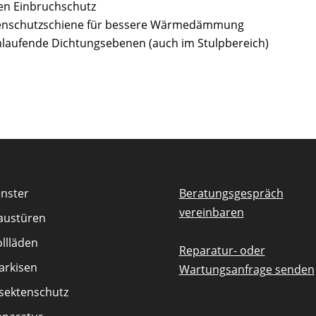
ten Einbruchschutz
egenschutzschiene für bessere Wärmedämmung
mlaufende Dichtungsebenen (auch im Stulpbereich)
enster
Beratungsgespräch
vereinbaren
austüren
llläden
Reparatur- oder
arkisen
Wartungsanfrage senden
nsektenschutz