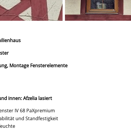
ilienhaus
ster
ung, Montage Fensterelemente
d innen: Afzelia lasiert
sfenster IV 68 PaXpremium
bilität und Standfestigkeit
feuchte