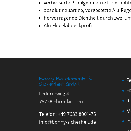
verbesserte Profilgeometrie für erhöh
absolut neuartige, vorgesetzte Alu-R
hervorragende Dichtheit durch zwei u
Alu-Flügelabdeckprofil
Bohny Bauelemente &
F
Sicherheit GmbH
H
Federerweg 4
Ro
79238 Ehrenkirchen
M
Telefon:
+49 7633 8001-75
I
info@bohny-sicherheit.de