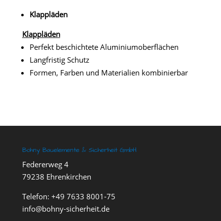
Klappläden
Klappläden
Perfekt beschichtete Aluminiumoberflächen
Langfristig Schutz
Formen, Farben und Materialien kombinierbar
Bohny Bauelemente & Sicherheit GmbH
Federerweg 4
79238 Ehrenkirchen
Telefon:
+49 7633 8001-75
info@bohny-sicherheit.de